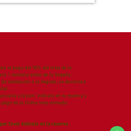
rá el pago del 50% del total de la
hará 1 semana antes de la llegada.
 de antelación
a la llegada, se devolverá
ñal.
ncaria o bizum. Indícalo en tu reserva y
 el pago de la forma más cómoda.
por favor indícalo en la reserva.