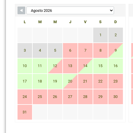
L
M
M
J
V
S
D
1
2
3
4
5
6
7
8
9
10
11
12
13
14
15
16
17
18
19
20
21
22
23
24
25
26
27
28
29
30
31