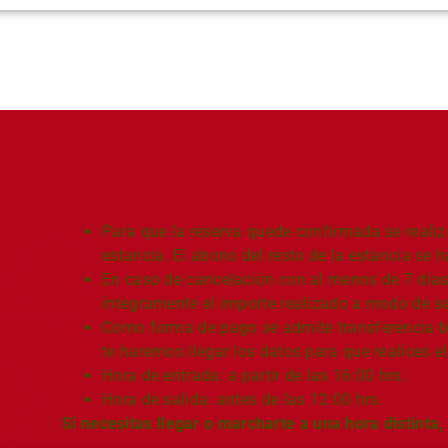
IONES
Para que la reserva quede confirmada se realiza
estancia. El abono del resto de la estancia se 
En caso de cancelación con al menos de 7 días
íntegramente el importe realizado a modo de se
Como forma de pago se admite transferencia ba
O
te haremos llegar los datos para que realices
Hora de entrada: a partir de las 16:00 hrs.
Hora de salida: antes de las 12:00 hrs.
Si necesitas llegar o marcharte a una hora distinta, 