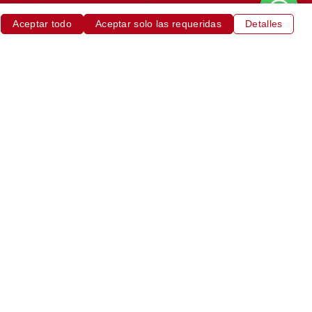
enir con tu mascota, que será muy
Aceptar todo
Aceptar solo las requeridas
Detalles
e las habitaciones, con el coste adicional
cesitas.