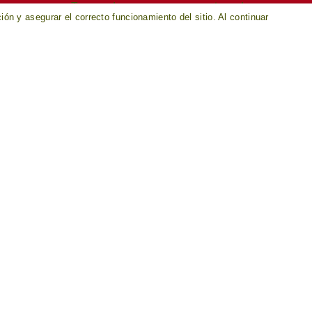
Te agradecemos que nos avises de que vas a v
ón y asegurar el correcto funcionamiento del sitio. Al continuar
bienvenida en Llar de Cosme.
Se puede instalar una cama supletoria en una d
de 15 euros/noche. Por favor indícanos si la ne
ACIÓN